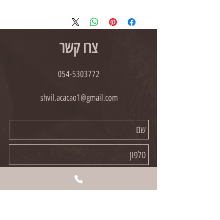
צרו קשר
054-5303772
shvil.acacao1@gmail.com
קראתי ואני מאשר/ת את
מדיניות הפרטיות
שליחה