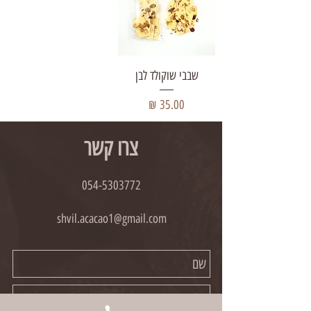
שבבי שוקולד לבן
מחיר
צרו קשר
054-5303772
shvil.acacao1@gmail.com